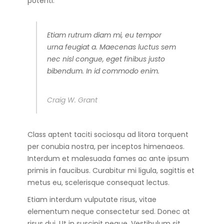
potenti.
Etiam rutrum diam mi, eu tempor
urna feugiat a. Maecenas luctus sem
nec nisl congue, eget finibus justo
bibendum. In id commodo enim.
Craig W. Grant
Class aptent taciti sociosqu ad litora torquent
per conubia nostra, per inceptos himenaeos.
Interdum et malesuada fames ac ante ipsum
primis in faucibus. Curabitur mi ligula, sagittis et
metus eu, scelerisque consequat lectus.
Etiam interdum vulputate risus, vitae
elementum neque consectetur sed. Donec at
risus dui. Ut in suscipit neque. Vestibulum sit